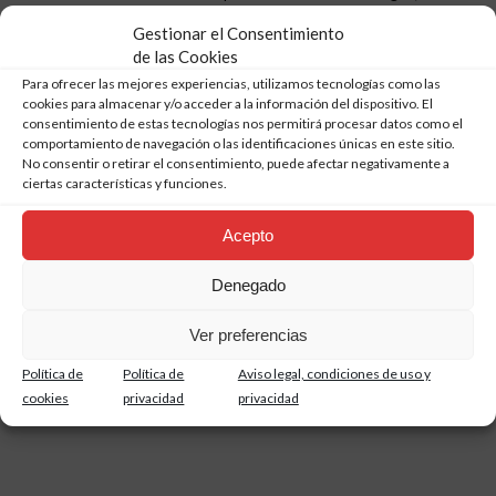
comparar formatos, elegir colores y recibir
Gestionar el Consentimiento
asesoramiento especializado para que tu proyecto sea
de las Cookies
un éxito desde el primer momento.
Para ofrecer las mejores experiencias, utilizamos tecnologías como las
cookies para almacenar y/o acceder a la información del dispositivo. El
💡
Ideal para reformas y obra nueva
consentimiento de estas tecnologías nos permitirá procesar datos como el
Tanto si se trata de una pequeña renovación como de un
comportamiento de navegación o las identificaciones únicas en este sitio.
proyecto integral, en LaTiendaDelAzulejo.com
No consentir o retirar el consentimiento, puede afectar negativamente a
encontrarás materiales de primera calidad con la garantía
ciertas características y funciones.
de un proveedor especializado.
Acepto
Transformar tu cocina o baño nunca había sido tan
sencillo.
Denegado
📞
Contacto LaTiendaDelAzulejo.com
Ver preferencias
Tel. / WhatsApp: 655 521 660
🌐
https://www.latiendadelazulejo.com/categoria-
Política de
Política de
Aviso legal, condiciones de uso y
producto/revestimiento/banos-cocinas/
cookies
privacidad
privacidad