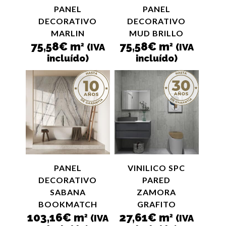
PANEL
PANEL
DECORATIVO
DECORATIVO
MARLIN
MUD BRILLO
75,58
€
m
75,58
€
m
2
2
(IVA
(IVA
incluído)
incluído)
PANEL
VINILICO SPC
DECORATIVO
PARED
SABANA
ZAMORA
BOOKMATCH
GRAFITO
103,16
€
m
27,61
€
m
2
2
(IVA
(IVA