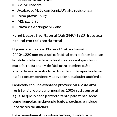
Color:
Madera
Acabado:
Mate con barniz UV alta resistencia
Peso pieza:
15 kg
M2/ pz:
2,93
Plazo de entrega:
5/7 dias
Panel Decorativo Natural Oak 2440×1220 | Estética
natural con resistencia total
El
panel decorativo Natural Oak
en formato
2440×1220 mm
es la solución ideal para quienes buscan
la calidez de la madera natural con las ventajas de un
material resistente y de fácil mantenimiento. Su
acabado mate
realza la textura del roble, aportando un
estilo contemporáneo y acogedor a cualquier ambiente.
Fabricado con una avanzada
protección UV de alta
resistencia
, este panel mural es
100% resistente al
agua
, lo que lo hace perfecto tanto para zonas secas
como húmedas, incluyendo
baños
,
cocinas
e incluso
interiores de duchas
.
Este revestimiento combina belleza, durabilidad y