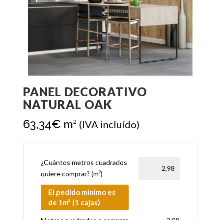
PANEL DECORATIVO
NATURAL OAK
m
63,34
€
2
(IVA incluído)
¿Cuántos metros cuadrados
quiere comprar? (m
)
2
El pedido mínimo es
de 1m² (1 cajas)