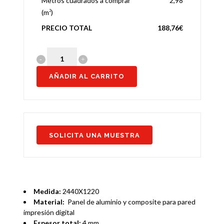
Metros cuadrados a comprar
2,98
(m
)
2
PRECIO TOTAL
188,76€
AÑADIR AL CARRITO
SOLICITA UNA MUESTRA
Medida:
2440X1220
Material:
Panel de aluminio y composite para pared
impresión digital
Espesor total:
4 mm