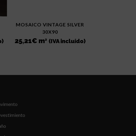
MOSAICO VINTAGE SILVER
30X90
25,21
€
m
2
o)
(IVA incluído)
avimento
vestimiento
año