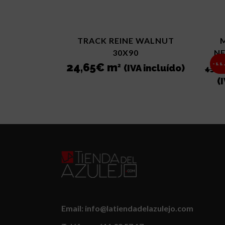
TRACK REINE WALNUT
30X90
NE
24,65
€
m
-11
2
(IVA incluído)
43,56
(
Email: info@latiendadelazulejo.com