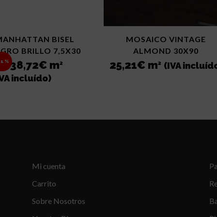
MANHATTAN BISEL
MOSAICO VINTAGE
GRO BRILLO 7,5X30
ALMOND 30X90
El
El
38,72
€
m
25,21
€
m
.1%
2
2
(IVA incluíd
€
precio
precio
IVA incluído)
original
actual
era:
es:
43,56€.
38,72€.
Mi cuenta
P
Carrito
Re
Sobre Nosotros
B