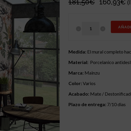
El
E
181,50
€
160,93
€
(
precio
p
original
a
era:
e
AÑAD
181,50€.
1
Medida:
El mural completo hac
Material:
Porcelanico antidesl
Marca:
Mainzu
Color:
Varios
Acabado:
Mate / Destonifica
Plazo de entrega:
7/10 dias