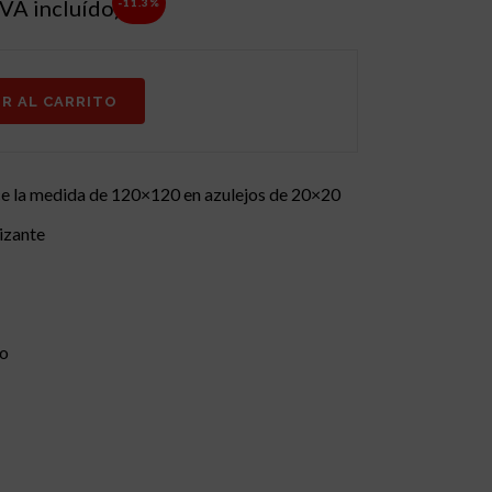
l
IVA incluído)
-11.3%
recio
ctual
s:
IR AL CARRITO
60,93€.
e la medida de 120×120 en azulejos de 20×20
izante
do