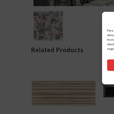
Para 
almac
tecn
ident
Related Products
negat