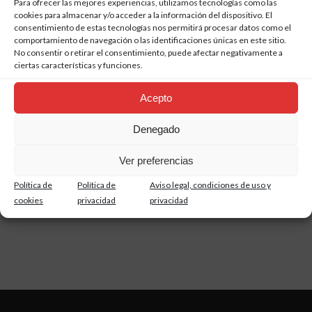
Para ofrecer las mejores experiencias, utilizamos tecnologías como las
cookies para almacenar y/o acceder a la información del dispositivo. El
consentimiento de estas tecnologías nos permitirá procesar datos como el
comportamiento de navegación o las identificaciones únicas en este sitio.
No consentir o retirar el consentimiento, puede afectar negativamente a
ciertas características y funciones.
Acepto
LAB. MODULE
Denegado
MULTI
El
El
19,06
€
23,52
€
Ver preferencias
precio
precio
m
-19%
2
(IVA
original
actual
incluído)
Política de
Política de
Aviso legal, condiciones de uso y
era:
es:
cookies
privacidad
privacidad
23,52€.
19,06€.