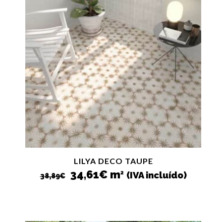
LILYA DECO TAUPE
El
El
34,61
€
m
2
(IVA incluído)
38,89
€
precio
precio
original
actual
era:
es:
38,89€.
34,61€.