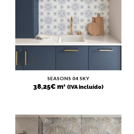
SEASONS 04 SKY
38,25
€
m
2
(IVA incluído)