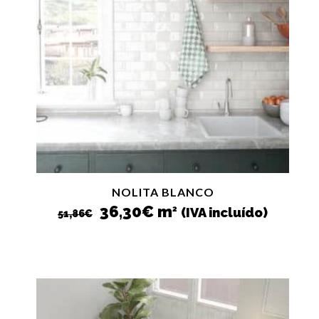
NOLITA BLANCO
El
El
36,30
€
m
2
(IVA incluído)
51,86
€
precio
precio
original
actual
era:
es:
51,86€.
36,30€.