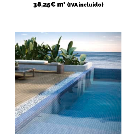
38,25
€
m
2
(IVA incluído)