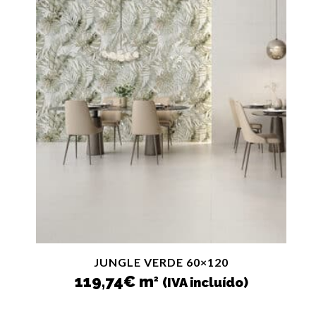
JUNGLE VERDE 60×120
119,74
€
m
2
(IVA incluído)