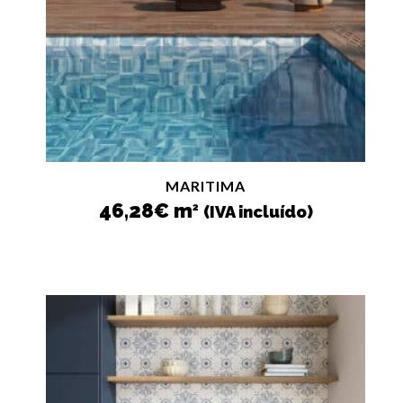
MARITIMA
46,28
€
m
2
(IVA incluído)