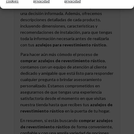
búsqueda y ver imágenes detalladas de cada
cookies
privacidad
privacidad
azulejo para revestimiento rústico
para tomar
una decisión informada. Además, ofrecemos
descripciones detalladas de cada producto,
incluyendo dimensiones, características y
recomendaciones de instalación, para que tengas
toda la información necesaria antes de realizarla
con tus
azulejos para revestimiento rústico
.
Para hacer aún más cómodo el proceso de
comprar azulejos de revestimiento rústico
,
contamos con un equipo de atención al cliente
dedicado y amigable que está listo para responder
cualquier pregunta o brindar asesoramiento
personalizado. Estamos comprometidos en
asegurarnos de que tengas una experiencia
satisfactoria desde el momento en que visitas
nuestra tienda hasta que recibes tus
azulejos de
revestimiento rústico
en la puerta de tu hogar.
En resumen, si estás buscando
comprar azulejos
de revestimiento rústico
de forma conveniente,
confiable y con una amplia variedad de opciones,