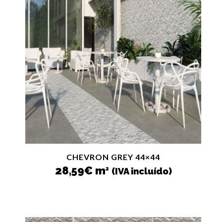
CHEVRON GREY 44×44
28,59
€
m
2
(IVA incluído)