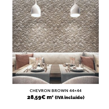
CHEVRON BROWN 44×44
28,59
€
m
2
(IVA incluído)