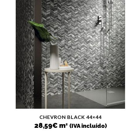
CHEVRON BLACK 44×44
28,59
€
m
2
(IVA incluído)