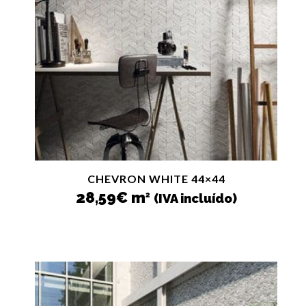
CHEVRON WHITE 44×44
28,59
€
m
2
(IVA incluído)