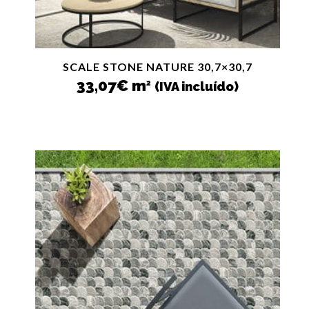
SCALE STONE NATURE 30,7×30,7
33,07
€
m
2
(IVA incluído)