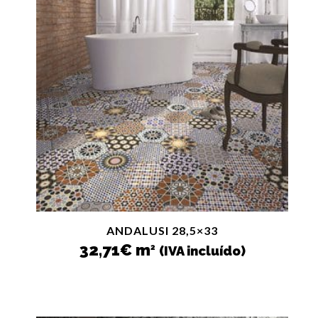
ANDALUSI 28,5×33
32,71
€
m
2
(IVA incluído)